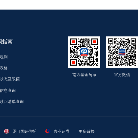
交易指南
业务规则
业务表格
南方基金App
官
产品状态及限额
补券信息查询
申购赎回清单查询