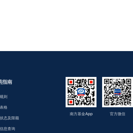
交易指南
业务规则
业务表格
南方基金App
官