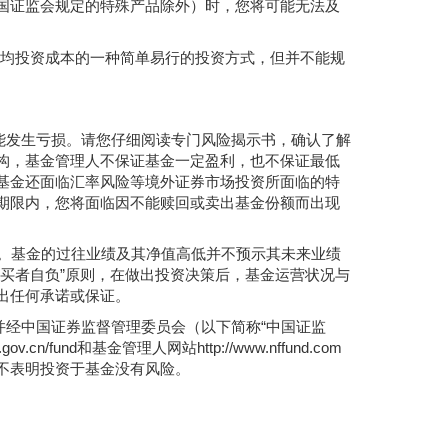
规风险等。巨额赎回风险是开放式基金所特有的一种风险，
十，中国证监会规定的特殊产品除外）时，您将可能无法及
、 平均投资成本的一种简单易行的投资方式，但并不能规
本，可能发生亏损。请您仔细阅读专门风险揭示书，确认了解
金融机构，基金管理人不保证基金一定盈利，也不保证最低
之外，基金还面临汇率风险等境外证券市场投资所面临的特
短持有期限内，您将面临因不能赎回或卖出基金份额而出现
低收益。基金的过往业绩及其净值高低并不预示其未来业绩
资的“买者自负”原则，在做出投资决策后，基金运营状况与
收益做出任何承诺或保证。
集，并经中国证券监督管理委员会（以下简称“中国证监
n/fund和基金管理人网站http://www.nffund.com
证，也不表明投资于基金没有风险。