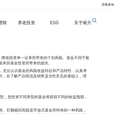
机构理财
养老投资
ESG
关于南方
散投资，降低投资单一证券所带来的个别风险。基金不同于银
，也可能承担基金投资所带来的损失。
揭示书，充分认识基金的风险收益特征和产品特性，认真考
承受能力，在了解产品情况及销售适当性意见的基础上，理
不同类型，您投资不同类型的基金将获得不同的收益预期，